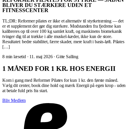
BLIVER DU STÆRKERE UDEN ET
FITNESSCENTER
TL;DR: Reformer pilates er ikke et alternativ til styrketræning — det
er et supplement der gør dig stærkere. Modstanden fra fjedrene kan
kalibreres op til over 100 kg samlet kraft, og maskinens biomekanik
tvinger dig til at trække i alle muskel-kæder, ikke kun de store.
Resultatet: bedre stabilitet, færre skader, mere kraft i basis-løft. Pilates
[…]
8 min læsetid
·
11. maj 2026
·
Gitte Salling
1 MÅNED FOR 1 KR. HOS ENERGII
Kom i gang med Reformer Pilates for kun 1 kr. den første måned.
Vælg dit center, book dine hold og mærk Energii på egen krop - uden
at betale fuld pris fra start.
Bliv Medlem