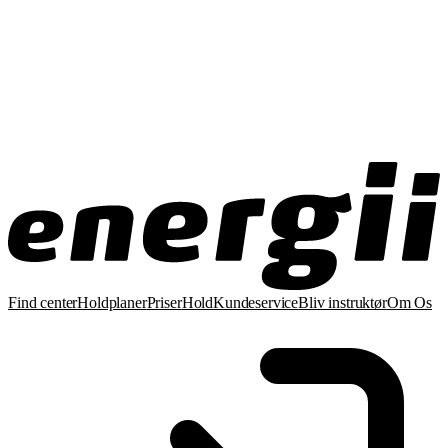
Find center
Holdplaner
Priser
Hold
Kundeservice
Bliv instruktør
Om Os