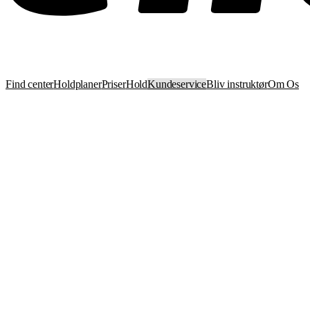
Find center
Holdplaner
Priser
Hold
Kundeservice
Bliv instruktør
Om Os