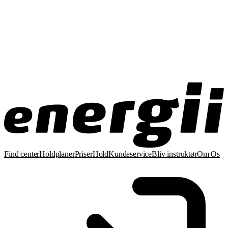
Find center
Holdplaner
Priser
Hold
Kundeservice
Bliv instruktør
Om Os