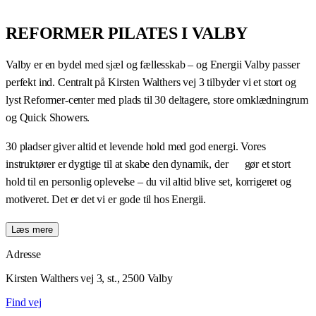
REFORMER PILATES I VALBY
Valby er en bydel med sjæl og fællesskab – og Energii Valby passer
perfekt ind. Centralt på Kirsten Walthers vej 3 tilbyder vi et stort og
lyst Reformer-center med plads til 30 deltagere, store omklædningrum
og Quick Showers.
30 pladser giver altid et levende hold med god energi. Vores
instruktører er dygtige til at skabe den dynamik, der gør et stort
hold til en personlig oplevelse – du vil altid blive set, korrigeret og
motiveret. Det er det vi er gode til hos Energii.
Reformer Pilates er for alle. Rygpatienter, løbere, forældre og
Læs mere
kontormennesker – reformer-maskinens fjedermodstand og glidende
Adresse
bevægelse aktiverer din krop på en måde, som andre træningsformer
Kirsten Walthers vej 3, st., 2500 Valby
ikke matcher. Kom direkte fra arbejde, brug Quick Shower og fortsæt
dagen.
Find vej