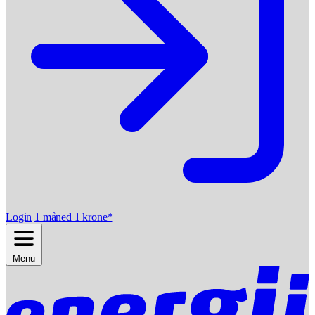
Login
1 måned 1 krone*
Menu