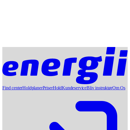
Find center
Holdplaner
Priser
Hold
Kundeservice
Bliv instruktør
Om Os