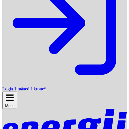
Login
1 måned 1 krone*
Menu