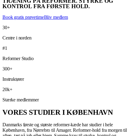
TRÆNING PÅ REFORMER. STYRKE OG
KONTROL FRA FØRSTE HOLD.
Book gratis prøvetime
Bliv medlem
30+
Centre i norden
#1
Reformer Studio
300+
Instruktører
20k+
Stærke medlemmer
VORES STUDIER I KØBENHAVN
Danmarks første og største reformer-kæde har studier i hele
København, fra Nørrebro til Amager. Reformer-hold fra morgen til
aften, tæt på job eller hjem. Samme krav til styrke, kontrol og