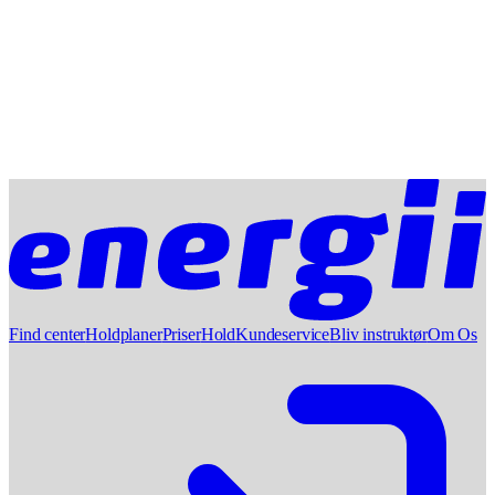
Find center
Holdplaner
Priser
Hold
Kundeservice
Bliv instruktør
Om Os