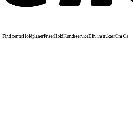
Find center
Holdplaner
Priser
Hold
Kundeservice
Bliv instruktør
Om Os