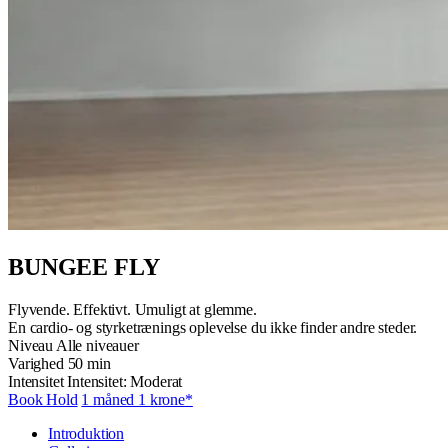
BUNGEE FLY
Flyvende. Effektivt. Umuligt at glemme.
En cardio- og styrketrænings oplevelse du ikke finder andre steder.
Niveau
Alle niveauer
Varighed
50 min
Intensitet
Intensitet: Moderat
Book Hold
1 måned 1 krone*
Introduktion