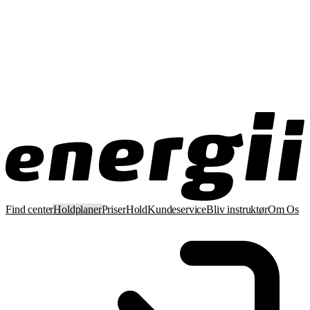
Find center
Holdplaner
Priser
Hold
Kundeservice
Bliv instruktør
Om Os