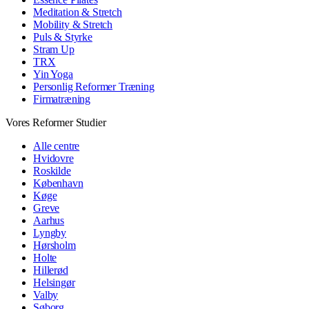
Meditation & Stretch
Mobility & Stretch
Puls & Styrke
Stram Up
TRX
Yin Yoga
Personlig Reformer Træning
Firmatræning
Vores Reformer Studier
Alle centre
Hvidovre
Roskilde
København
Køge
Greve
Aarhus
Lyngby
Hørsholm
Holte
Hillerød
Helsingør
Valby
Søborg