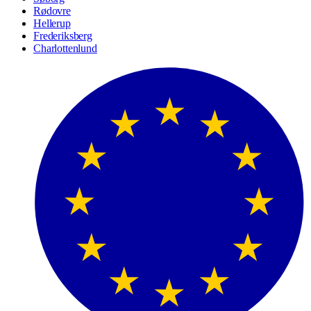
Rødovre
Hellerup
Frederiksberg
Charlottenlund