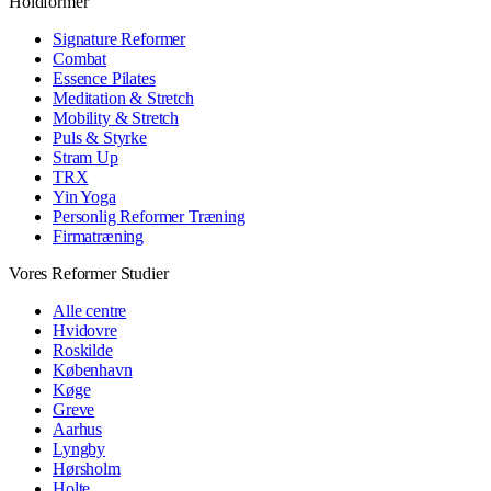
Holdformer
Signature Reformer
Combat
Essence Pilates
Meditation & Stretch
Mobility & Stretch
Puls & Styrke
Stram Up
TRX
Yin Yoga
Personlig Reformer Træning
Firmatræning
Vores Reformer Studier
Alle centre
Hvidovre
Roskilde
København
Køge
Greve
Aarhus
Lyngby
Hørsholm
Holte