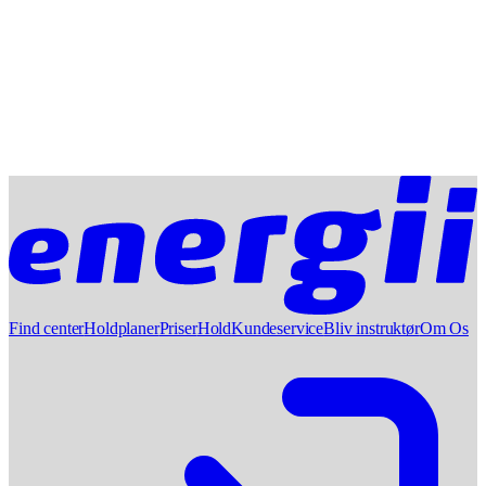
Find center
Holdplaner
Priser
Hold
Kundeservice
Bliv instruktør
Om Os