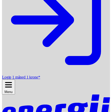
Login
1 måned 1 krone*
Menu