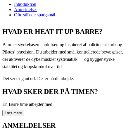
Introduktion
Anmeldelser
Ofte stillede spørgsmål
HVAD ER HEAT IT UP BARRE?
Barre er styrkebaseret holdtræning inspireret af ballettens teknik og
Pilates’ præcision. Du arbejder med små, kontrollerede bevægelser,
der aktiverer de dybe muskler systematisk — og bygger styrke,
stabilitet og kropskontrol over tid.
Det ser elegant ud. Det er hårdt arbejde.
HVAD SKER DER PÅ TIMEN?
En Barre-time arbejder med:
Læs mere
Isometriske øvelser
— small range bevægelser der brænder
musklerne effektivt
ANMELDELSER
Balanceøvelser
— stående arbejde der udfordrer stabilitet og