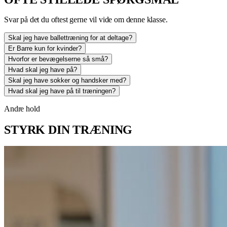
Svar på det du oftest gerne vil vide om denne klasse.
Skal jeg have ballettræning for at deltage?
Er Barre kun for kvinder?
Hvorfor er bevægelserne så små?
Hvad skal jeg have på?
Skal jeg have sokker og handsker med?
Hvad skal jeg have på til træningen?
Andre hold
STYRK DIN TRÆNING