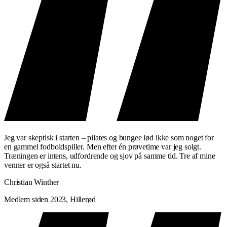
Stærkere og mere stabile ben, core og baller
Bedre kropsholdning og balance
Mere kontrollerede bevægelser
i al anden træning
Dybere muskelaktivering
end traditionel styrketræning
PRAKTISK INFORMATION
Niveau: Alle niveauer
Varighed: 50 minutter
Lokationer:
Østerbro
Jeg var skeptisk i starten – pilates og bungee lød ikke som noget for
en gammel fodboldspiller. Men efter én prøvetime var jeg solgt.
Træningen er intens, udfordrende og sjov på samme tid. Tre af mine
venner er også startet nu.
Christian Winther
Medlem siden 2023, Hillerød