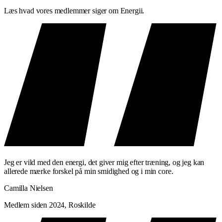
Læs hvad vores medlemmer siger om Energii.
fokus
Ben, baller og core
— de primære fokusområder på timen
Overkrop og arme
— lette vægte i kontrollerede sekvenser
Præcision er vigtigere end tempo. Kontrol er vigtigere end kraft.
HVEM ER BARRE TIL?
Barre passer til dig der:
Vil have dedikeret styrketræning med fokus på kropskontrol
Søger en træning der bygger lange, stærke muskler
Vil forbedre balance, holdning og stabilitet
Er klar til at arbejde hårdt i et roligt tempo
Jeg er vild med den energi, det giver mig efter træning, og jeg kan
allerede mærke forskel på min smidighed og i min core.
HVAD FÅR DU UD AF DET?
Camilla Nielsen
Træner du Barre regelmæssigt, vil du over tid mærke:
Medlem siden 2024, Roskilde