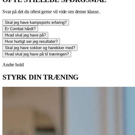
Svar på det du oftest gerne vil vide om denne klasse.
Skal jeg have kampsports erfaring?
Er Combat hårdt?
Hvad skal jeg have på?
Hvor hurtigt ser jeg resultater?
Skal jeg have sokker og handsker med?
Hvad skal jeg have på til træningen?
Andre hold
STYRK DIN TRÆNING