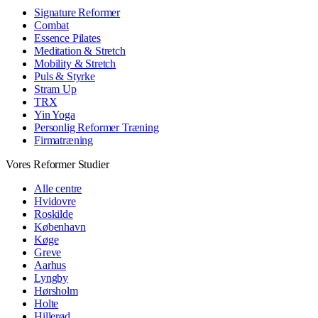
Signature Reformer
Combat
Essence Pilates
Meditation & Stretch
Mobility & Stretch
Puls & Styrke
Stram Up
TRX
Yin Yoga
Personlig Reformer Træning
Firmatræning
Vores Reformer Studier
Alle centre
Hvidovre
Roskilde
København
Køge
Greve
Aarhus
Lyngby
Hørsholm
Holte
Hillerød