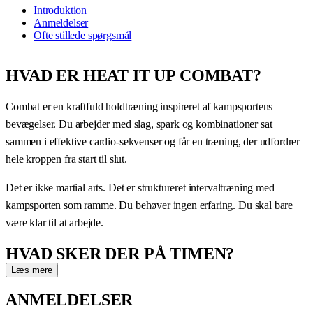
Introduktion
Anmeldelser
Ofte stillede spørgsmål
HVAD ER HEAT IT UP COMBAT?
Combat er en kraftfuld holdtræning inspireret af kampsportens
bevægelser. Du arbejder med slag, spark og kombinationer sat
sammen i effektive cardio-sekvenser og får en træning, der udfordrer
hele kroppen fra start til slut.
Det er ikke martial arts. Det er struktureret intervaltræning med
kampsporten som ramme. Du behøver ingen erfaring. Du skal bare
være klar til at arbejde.
HVAD SKER DER PÅ TIMEN?
Læs mere
En Combat-time er bygget op omkring sekvenser der kombinerer:
ANMELDELSER
Slag og spark — teknik, kraft og rytme i kombinationer