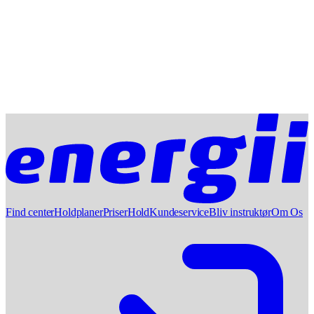
Find center
Holdplaner
Priser
Hold
Kundeservice
Bliv instruktør
Om Os