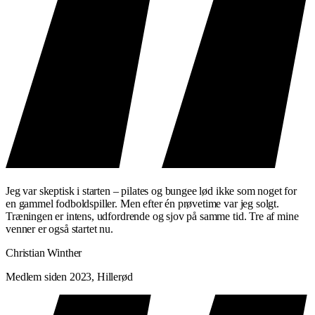
HVAD FÅR DU UD AF DET?
Træner du Combat regelmæssigt, vil du over tid mærke:
Stærkere kondition og udholdenhed
— høj-intensitet
intervaller virker
Bedre koordination og reaktionsevne
— kombinationer
forbedrer din motorik
Stærkere ben og core
— spark og rotationer kræver mere end
du forventer
Mental afløb
— der er noget særligt ved at arbejde med fuld
kraft
Jeg var skeptisk i starten – pilates og bungee lød ikke som noget for
en gammel fodboldspiller. Men efter én prøvetime var jeg solgt.
Træningen er intens, udfordrende og sjov på samme tid. Tre af mine
PRAKTISK INFORMATION
venner er også startet nu.
Niveau: Alle niveauer — begyndere er velkomne
Christian Winther
Varighed: 50 minutter
Medlem siden 2023, Hillerød
Lokationer:
Holte
&
Østerbro