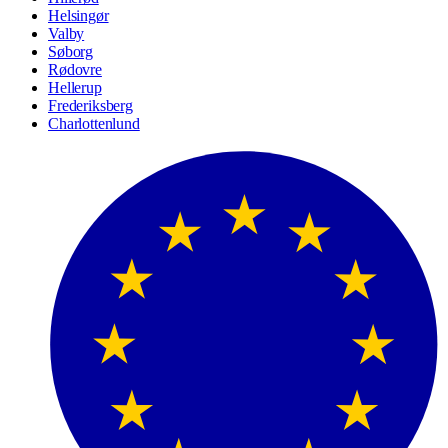
Helsingør
Valby
Søborg
Rødovre
Hellerup
Frederiksberg
Charlottenlund