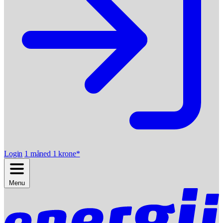
Login
1 måned 1 krone*
Menu