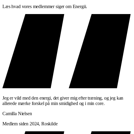
Læs hvad vores medlemmer siger om Energii.
Cardio-intervaller — høj puls mellem sekvenserne
Aktiv restitution — så du kan presse dig selv igen
Du arbejder hele kroppen igennem. Ben, core og overkrop er alle i
spil. 45 minutter. Ingen spildtid.
HVEM ER COMBAT TIL?
Combat passer til dig der:
Vil have en hård cardio-træning med struktur og variation
Søger noget mere engagerende end traditionel
konditionstræning
Vil kombinere koordination og fysisk intensitet
Jeg er vild med den energi, det giver mig efter træning, og jeg kan
allerede mærke forskel på min smidighed og i min core.
Er klar til at udfordre dig selv fra første time
Camilla Nielsen
Ingen kampsportsbaggrund nødvendig. Instruktøren guider dig
gennem bevægelserne.
Medlem siden 2024, Roskilde