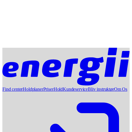
Find center
Holdplaner
Priser
Hold
Kundeservice
Bliv instruktør
Om Os