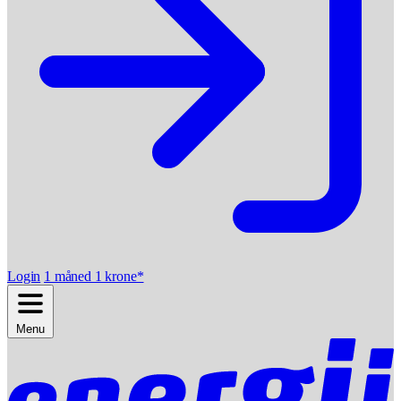
Login
1 måned 1 krone*
Menu