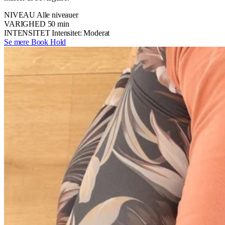
NIVEAU
Alle niveauer
VARIGHED
50 min
INTENSITET
Intensitet: Moderat
Se mere
Book Hold