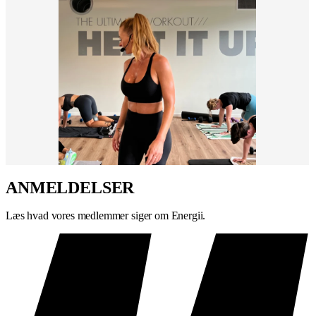
aktiverer dybere
Du arbejder metodisk gennem kroppen. Ingen spildtid. Intet er
tilfældigt.
HVEM ER STRAM OP TIL?
Stram Op passer til dig der:
Vil have dedikeret styrketræning i et hold format
Ønsker en strammere og stærkere krop over tid
ANMELDELSER
Foretrækker kontrolleret styrkearbejde frem for høj puls
Vil have struktur og vejledning i din styrketræning
Læs hvad vores medlemmer siger om Energii.
HVAD FÅR DU UD AF DET?
Træner du Stram Op regelmæssigt, vil du over tid mærke:
Stærkere og strammere muskler
i hele kroppen
Bedre kropsholdning
og stabilitet