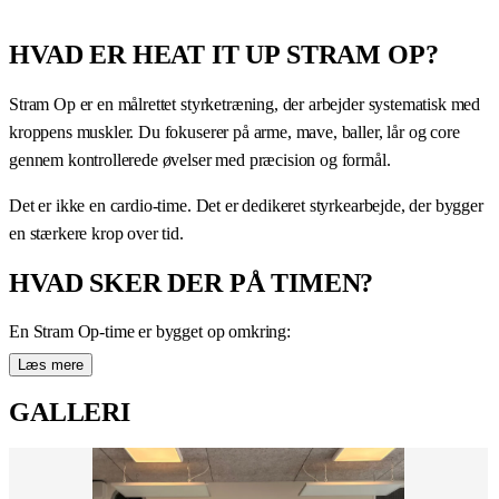
HVAD ER HEAT IT UP STRAM OP?
Stram Op er en målrettet styrketræning, der arbejder systematisk med
kroppens muskler. Du fokuserer på arme, mave, baller, lår og core
gennem kontrollerede øvelser med præcision og formål.
Det er ikke en cardio-time. Det er dedikeret styrkearbejde, der bygger
en stærkere krop over tid.
HVAD SKER DER PÅ TIMEN?
En Stram Op-time er bygget op omkring:
Læs mere
Isolationsøvelser
— målrettet arbejde på specifikke
muskelgrupper
GALLERI
Sammensatte øvelser
— øvelser der rammer flere grupper
samtidig
Kontrolleret tempo
— langsomme, præcise bevægelser der