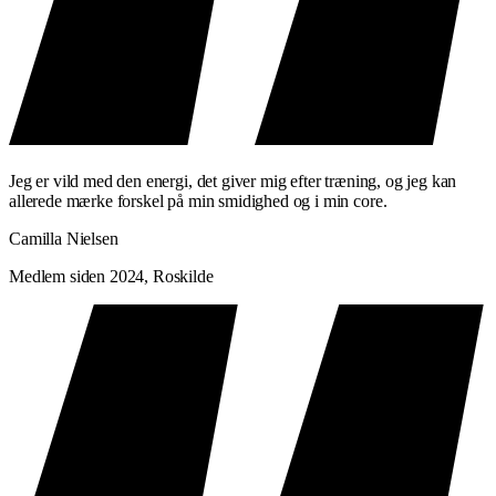
Stærkere core
der støtter al anden bevægelse
En krop der præsterer bedre
— i træning og hverdag
PRAKTISK INFORMATION
Niveau: Alle niveauer
Varighed: 50 minutter
Jeg er vild med den energi, det giver mig efter træning, og jeg kan
allerede mærke forskel på min smidighed og i min core.
Lokationer:
Frederiksberg
,
Østerbro
,
Greve
,
Holte
og
Helsingør
Camilla Nielsen
Medlem siden 2024, Roskilde