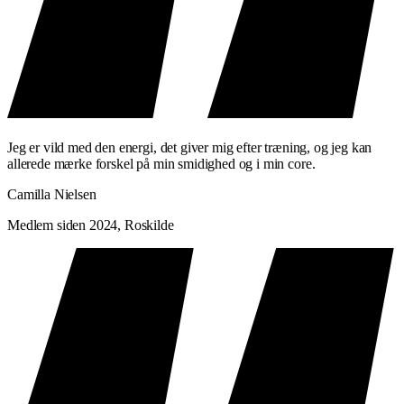
Træner du Puls & Styrke regelmæssigt, vil du over tid mærke:
Stærkere muskler
på tværs af hele kroppen
Bedre kondition
og øget udholdenhed
Højere forbrænding
— kombinationstræning er effektivt
Mere energi
i hverdagen
Jeg er vild med den energi, det giver mig efter træning, og jeg kan
allerede mærke forskel på min smidighed og i min core.
PRAKTISK INFORMATION
Camilla Nielsen
Niveau: Alle niveauer
Medlem siden 2024, Roskilde
Varighed: 50 minutter
Lokationer: Alle lokationer