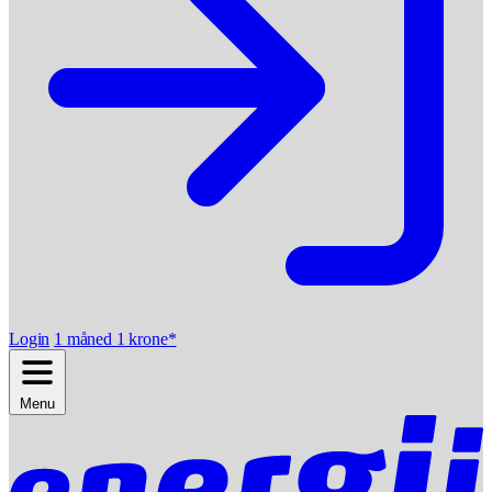
Login
1 måned 1 krone*
Menu