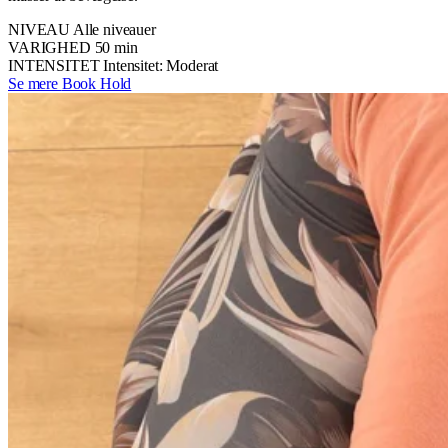
NIVEAU
Alle niveauer
VARIGHED
50 min
INTENSITET
Intensitet: Moderat
Se mere
Book Hold