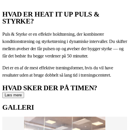
HVAD ER HEAT IT UP PULS &
STYRKE?
Puls & Styrke er en effektiv holdtræning, der kombinerer
konditionstræning og styrketræning i dynamiske intervaller. Du skifter
mellem øvelser der får pulsen op og øvelser der bygger styrke — og
får det bedste fra begge verdener på 50 minutter.
Det er en af de mest effektive træningsformer, hvis du vil have
resultater uden at bruge dobbelt så lang tid i træningscenteret.
HVAD SKER DER PÅ TIMEN?
Læs mere
En Puls & Styrke-time er bygget op omkring intervaller der skifter
GALLERI
mellem:
Styrkeøvelser — squats, lunges, pres og træk med eller uden
vægte