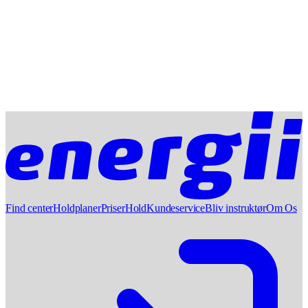
Find center
Holdplaner
Priser
Hold
Kundeservice
Bliv instruktør
Om Os